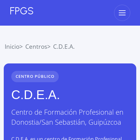
FPGS
Abrir 
Inicio
Centros
C.D.E.A.
CENTRO PÚBLICO
C.D.E.A.
Centro de Formación Profesional
en
Donostia/San Sebastián
,
Guipúzcoa
C.D.E.A. es un centro de Formación Profesional