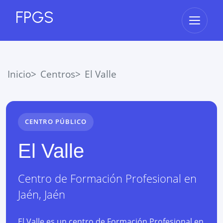
FPGS
Abrir 
Inicio
Centros
El Valle
CENTRO PÚBLICO
El Valle
Centro de Formación Profesional
en
Jaén
,
Jaén
El Valle es un centro de Formación Profesional en