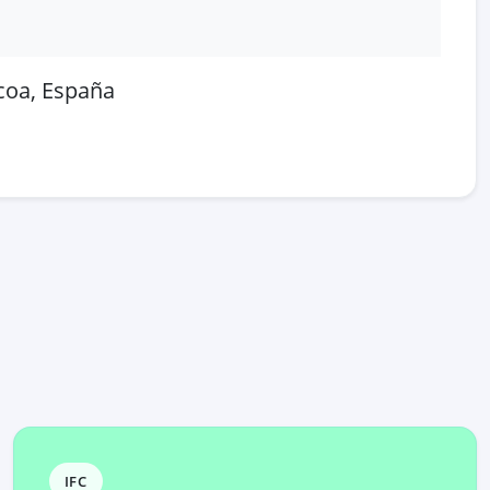
zcoa, España
 en OpenStreetMap
IFC