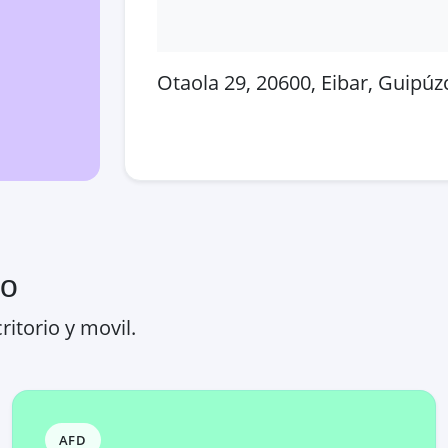
Otaola 29, 20600, Eibar, Guipú
Abrir en Google Maps
Ver
ro
ritorio y movil.
AFD