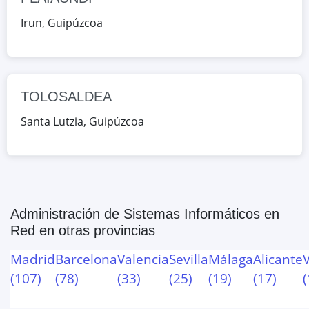
Guipúzcoa, España
Irun
,
Guipúzcoa
Google Maps
OpenStreetMap
TOLOSALDEA
Santa Lutzia
,
Guipúzcoa
Administración de Sistemas Informáticos en
Red
en otras provincias
Madrid
Barcelona
Valencia
Sevilla
Málaga
Alicante
(
107
)
(
78
)
(
33
)
(
25
)
(
19
)
(
17
)
(