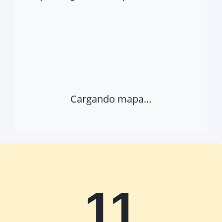
Cargando mapa…
11
Abrir provincia en Google Maps
Ver 