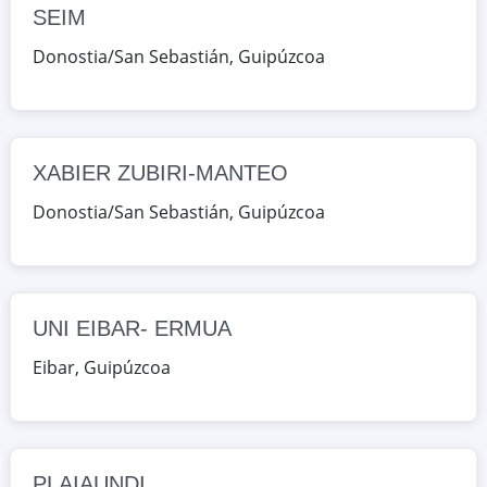
Donostia/San Sebastián, Guipúzcoa,
SEIM
España
Donostia/San Sebastián
,
Guipúzcoa
Google Maps
OpenStreetMap
UNI EIBAR- ERMUA
XABIER ZUBIRI-MANTEO
Otaola 29, Eibar, Guipúzcoa, España
Donostia/San Sebastián
,
Guipúzcoa
Google Maps
OpenStreetMap
PLAIAUNDI
Pierre Loti 1, Irun, Guipúzcoa,
UNI EIBAR- ERMUA
España
Eibar
,
Guipúzcoa
Google Maps
OpenStreetMap
TOLOSALDEA
Santa Lutzia 17, Santa Lutzia,
PLAIAUNDI