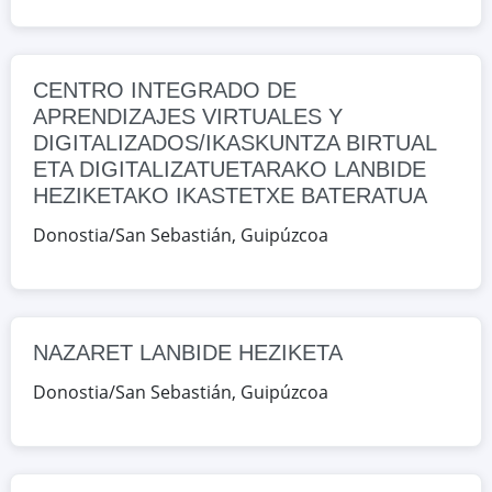
Guipúzcoa, España
Google Maps
OpenStreetMap
CENTRO INTEGRADO DE
NAZARET LANBIDE HEZIKETA
APRENDIZAJES VIRTUALES Y
DIGITALIZADOS/IKASKUNTZA BIRTUAL
Aldakonea 36, Donostia/San
ETA DIGITALIZATUETARAKO LANBIDE
Sebastián, Guipúzcoa, España
HEZIKETAKO IKASTETXE BATERATUA
Donostia/San Sebastián
,
Guipúzcoa
Google Maps
OpenStreetMap
SEIM
Miracruz, 10-1º, Donostia/San
Sebastián, Guipúzcoa, España
NAZARET LANBIDE HEZIKETA
Donostia/San Sebastián
,
Guipúzcoa
Google Maps
OpenStreetMap
XABIER ZUBIRI-MANTEO
Jose Mig.Barandiaran 12,