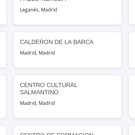
empozuelos, Madrid, España
Leganés
,
Madrid
Map
do Villalba, Madrid, España
CALDERON DE LA BARCA
Madrid
,
Madrid
Map
Viejo, Madrid, España
CENTRO CULTURAL
Map
SALMANTINO
Madrid
,
Madrid
da, Madrid, España
Map