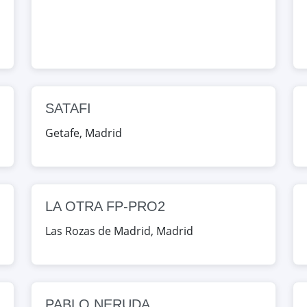
nda, Madrid, España
Map
IONAL DEPORTIVA
SATAFI
 21, Boadilla del Monte, Madrid,
Getafe
,
Madrid
Map
L BUITRAGO
LA OTRA FP-PRO2
l Lozoya, Madrid, España
Las Rozas de Madrid
,
Madrid
Map
PABLO NERUDA