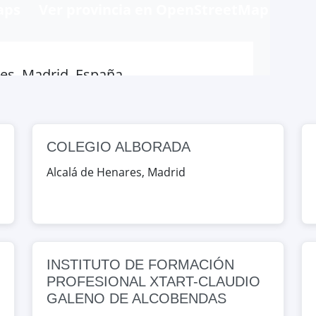
aps
Ver provincia en OpenStreetMap
res, Madrid, España
Map
COLEGIO ALBORADA
lá de Henares, Madrid, España
Alcalá de Henares
,
Madrid
Map
OLOGICOS ALCOBENDAS
obendas, Madrid, España
INSTITUTO DE FORMACIÓN
Map
PROFESIONAL XTART-CLAUDIO
GALENO DE ALCOBENDAS
FESIONAL EUROPEO DE MADRID-