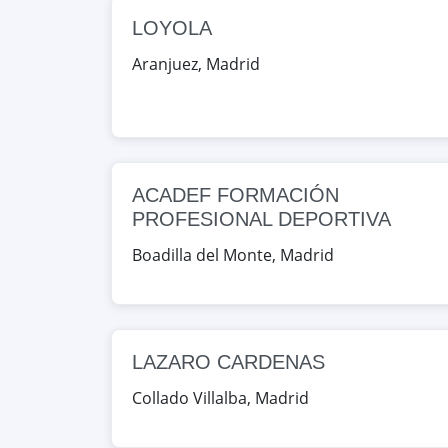
Google Maps
OpenStreet
LOYOLA
CENTRO DE FORMACION EN P
Aranjuez
,
Madrid
HOSPITALES
CALLE Industrias 12, Alcorcón,
Google Maps
OpenStreet
ACADEF FORMACIÓN
JOSEFINA ALDECOA
PROFESIONAL DEPORTIVA
CALLE de Sahagún s/n, Alcorcón
Boadilla del Monte
,
Madrid
Google Maps
OpenStreet
JUAN XXIII
CALLE Nueva 2, Alcorcón, Madr
LAZARO CARDENAS
Collado Villalba
,
Madrid
Google Maps
OpenStreet
MEDAC ALCORCON