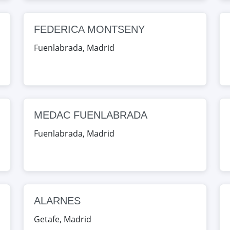
ón, Madrid, España
FEDERICA MONTSENY
Map
Fuenlabrada
,
Madrid
 Madrid, España
Map
MEDAC FUENLABRADA
Fuenlabrada
,
Madrid
 Madrid, España
Map
RIAS CREATIVAS
2, Arganda, Madrid, España
ALARNES
Getafe
,
Madrid
Map