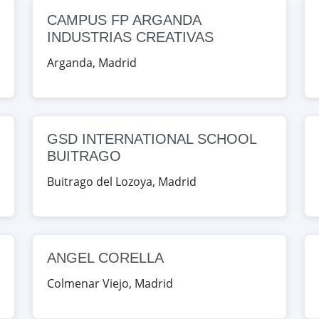
Map
CAMPUS FP ARGANDA
INDUSTRIAS CREATIVAS
ROFESIONES BIOSANITARIAS HM
Arganda
,
Madrid
 Madrid, España
Map
GSD INTERNATIONAL SCHOOL
BUITRAGO
, Madrid, España
Buitrago del Lozoya
,
Madrid
Map
id, España
ANGEL CORELLA
Colmenar Viejo
,
Madrid
Map