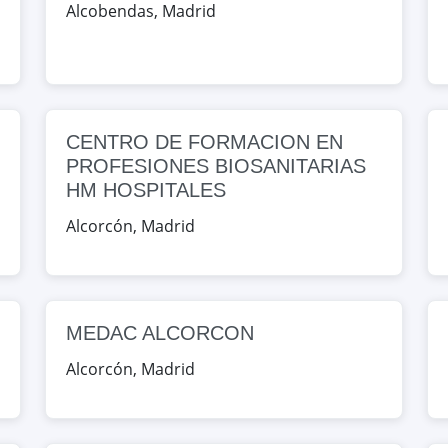
SUPERIORES
Alcobendas
,
Madrid
bendas, Madrid, España
Map
ROFESIONAL XTART-CLAUDIO
CENTRO DE FORMACION EN
PROFESIONES BIOSANITARIAS
53, Alcobendas, Madrid, España
HM HOSPITALES
Alcorcón
,
Madrid
Map
es 4, Alcobendas, Madrid, España
MEDAC ALCORCON
Map
Alcorcón
,
Madrid
IORES JUAN PABLO II
cón, Madrid, España