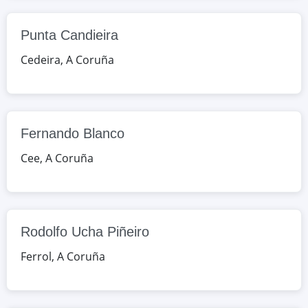
Fernando Blanco
AV/Fernando Blanco 99, Cee, A
Punta Candieira
Coruña, España
Cedeira
,
A Coruña
Google Maps
OpenStreetMap
Rodolfo Ucha Piñeiro
AV/Castelao, 64 (Caranza), Ferrol, A
Fernando Blanco
Coruña, España
Cee
,
A Coruña
Google Maps
OpenStreetMap
Leliadoura
99/Frións, Frións, A Coruña, España
Rodolfo Ucha Piñeiro
Ferrol
,
A Coruña
Google Maps
OpenStreetMap
Estudios Superiores en Administración
e Finanzas