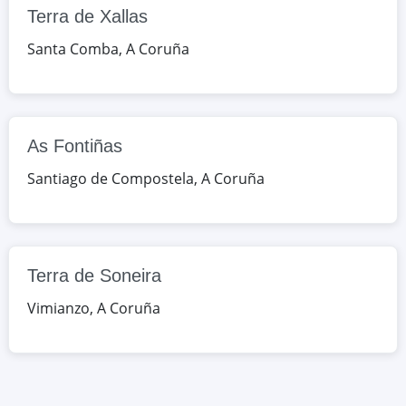
Terra de Xallas
RU/ESTOCOLMO 5, Santiago de
Santa Comba
,
A Coruña
Compostela, A Coruña, España
Google Maps
OpenStreetMap
Terra de Soneira
As Fontiñas
99/Gandara 25, Vimianzo, A Coruña,
Santiago de Compostela
,
A Coruña
España
Google Maps
OpenStreetMap
Terra de Soneira
Vimianzo
,
A Coruña