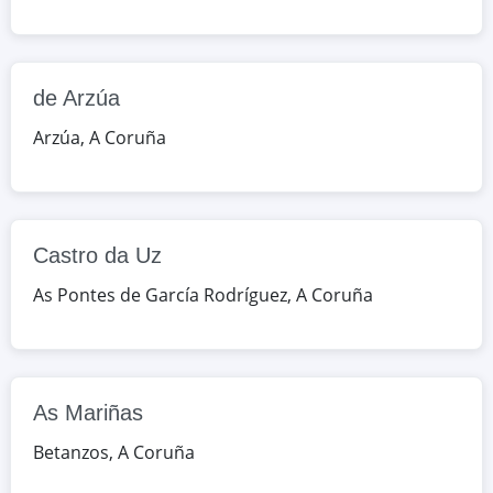
RU/José Mª Penabad López s/n, As
Pontes de García Rodríguez, A
Coruña, España
de Arzúa
Google Maps
OpenStreetMap
Arzúa
,
A Coruña
As Mariñas
AV/da Coruña s/n, Betanzos, A
Coruña, España
Castro da Uz
As Pontes de García Rodríguez
,
A Coruña
Google Maps
OpenStreetMap
Espiñeira
99/Espiñeira, Boiro, A Coruña,
España
As Mariñas
Betanzos
,
A Coruña
Google Maps
OpenStreetMap