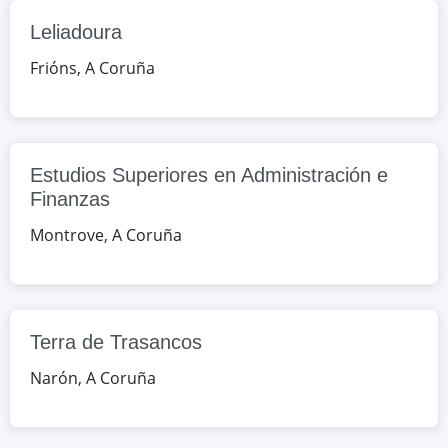
Leliadoura
RU/Salvador de Madariaga 50,
Montrove, A Coruña, España
Frións
,
A Coruña
Google Maps
OpenStreetMap
Terra de Trasancos
Estudios Superiores en Administración e
CÑ/REAL s/n, Narón, A Coruña,
Finanzas
España
Montrove
,
A Coruña
Google Maps
OpenStreetMap
Campo de San Alberto
RU/Egas Moniz 6, Noia, A Coruña,
Terra de Trasancos
España
Narón
,
A Coruña
Google Maps
OpenStreetMap
Macías o Namorado