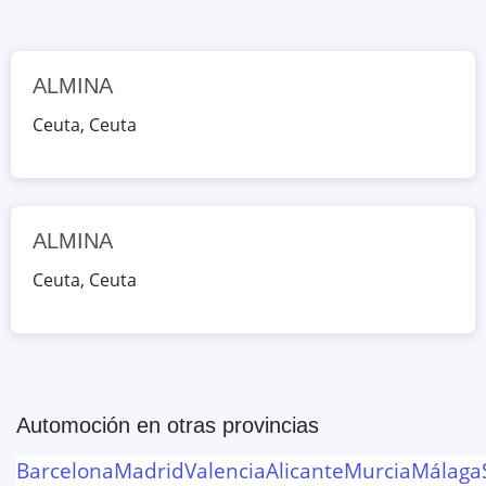
Google Maps
OpenStreetMap
ALMINA
Ceuta
,
Ceuta
ALMINA
Ceuta
,
Ceuta
Automoción
en otras provincias
Barcelona
Madrid
Valencia
Alicante
Murcia
Málaga