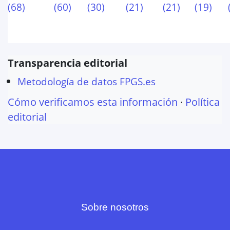
(
68
)
(
60
)
(
30
)
(
21
)
(
21
)
(
19
)
Transparencia editorial
Metodología de datos FPGS.es
Cómo verificamos esta información
·
Política
editorial
Sobre nosotros