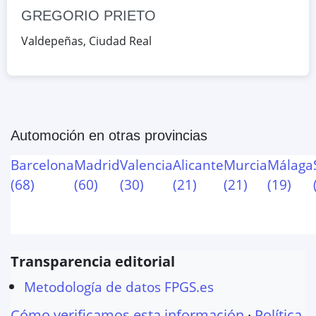
GREGORIO PRIETO
Valdepeñas
,
Ciudad Real
Automoción
en otras provincias
Barcelona
Madrid
Valencia
Alicante
Murcia
Málaga
(
68
)
(
60
)
(
30
)
(
21
)
(
21
)
(
19
)
Transparencia editorial
Metodología de datos FPGS.es
Cómo verificamos esta información
·
Política