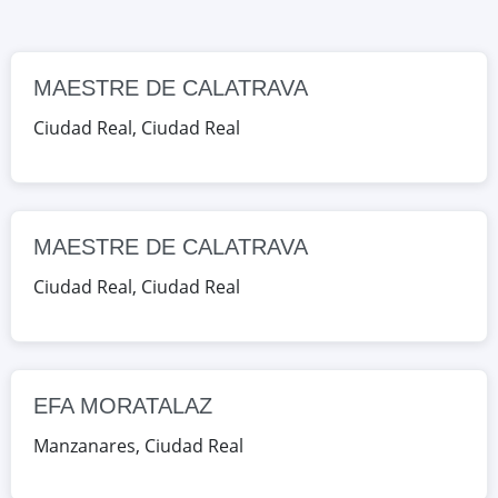
Google Maps
OpenStreetMap
MAESTRE DE CALATRAVA
EFA MORATALAZ
AV. ANDALUCIA, S/N, Manzanares,
Ciudad Real
,
Ciudad Real
Ciudad Real, España
Google Maps
OpenStreetMap
MAESTRE DE CALATRAVA
EFA MORATALAZ
Ciudad Real
,
Ciudad Real
AV. ANDALUCIA, S/N, Manzanares,
Ciudad Real, España
Google Maps
OpenStreetMap
EFA MORATALAZ
Salesianos Puertollano
Manzanares
,
Ciudad Real
CL. PORTUGAL,1, Puertollano,
Ciudad Real, España