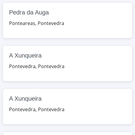
Pedra da Auga
Google Maps
OpenStreetMap
Ponteareas
,
Pontevedra
A Xunqueira
RU/Rafael Areses s/n, Pontevedra,
Pontevedra, España
A Xunqueira
Google Maps
OpenStreetMap
Pontevedra
,
Pontevedra
Lar
AV/Rebullón 21, Rebullón,
Pontevedra, España
A Xunqueira
Google Maps
OpenStreetMap
Pontevedra
,
Pontevedra
Valentín Paz Andrade
EDA/Vella de Madrid 160, Vigo,
Pontevedra, España