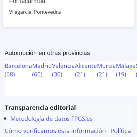
Fontecarmoa
Vilagarcía
,
Pontevedra
Automoción
en otras provincias
Barcelona
Madrid
Valencia
Alicante
Murcia
Málaga
(
68
)
(
60
)
(
30
)
(
21
)
(
21
)
(
19
)
Transparencia editorial
Metodología de datos FPGS.es
Cómo verificamos esta información
·
Política