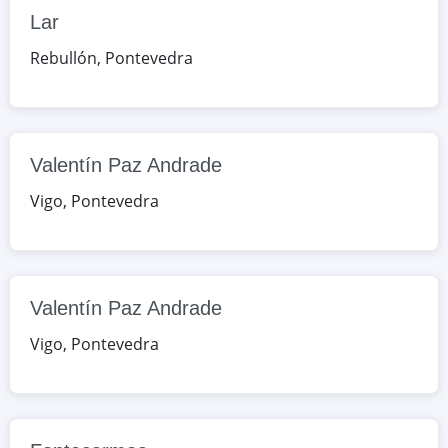
Lar
Google Maps
OpenStreetMap
Rebullón
,
Pontevedra
Valentín Paz Andrade
EDA/Vella de Madrid 160, Vigo,
Pontevedra, España
Valentín Paz Andrade
Google Maps
OpenStreetMap
Vigo
,
Pontevedra
Fontecarmoa
RU/Fontecarmoa 92, Vilagarcía,
Pontevedra, España
Valentín Paz Andrade
Google Maps
OpenStreetMap
Vigo
,
Pontevedra