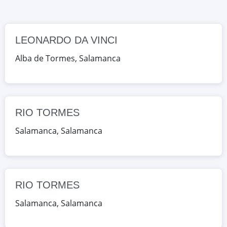
Google Maps
OpenStreetMap
LEONARDO DA VINCI
RIO TORMES
CALLE COLOMBIA 42, Salamanca,
Alba de Tormes
,
Salamanca
Salamanca, España
Google Maps
OpenStreetMap
RIO TORMES
SALESIANO SAN JOSÉ
Salamanca
,
Salamanca
CRA. DE LEDESMA 32-52, Salamanca,
Salamanca, España
Google Maps
OpenStreetMap
RIO TORMES
Salamanca
,
Salamanca