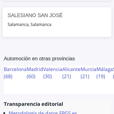
SALESIANO SAN JOSÉ
Salamanca
,
Salamanca
Automoción
en otras provincias
Barcelona
Madrid
Valencia
Alicante
Murcia
Málaga
(
68
)
(
60
)
(
30
)
(
21
)
(
21
)
(
19
)
Transparencia editorial
Metodología de datos FPGS.es