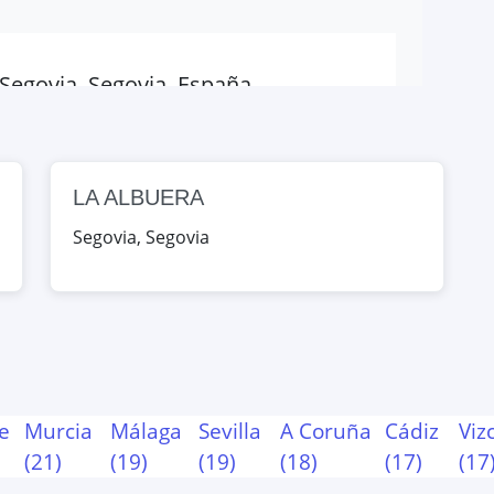
egovia, Segovia, España
Map
LA ALBUERA
egovia, Segovia, España
Segovia
,
Segovia
Map
e
Murcia
Málaga
Sevilla
A Coruña
Cádiz
Viz
(
21
)
(
19
)
(
19
)
(
18
)
(
17
)
(
17