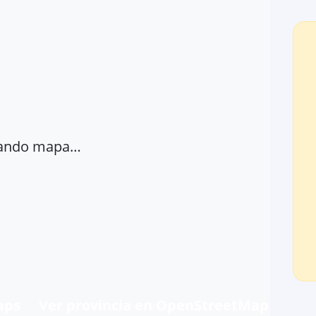
ando mapa…
aps
Ver provincia en OpenStreetMap