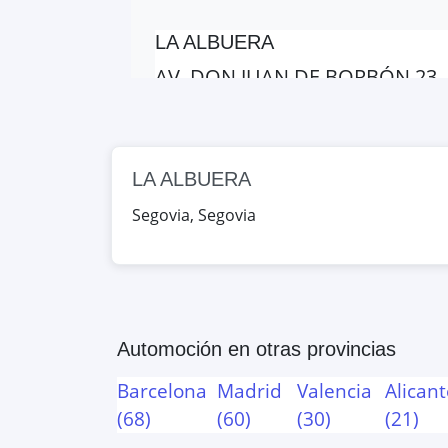
LA ALBUERA
AV. DON JUAN DE BORBÓN 23, S
Google Maps
OpenStreet
LA ALBUERA
LA ALBUERA
AV. DON JUAN DE BORBÓN 23, S
Segovia
,
Segovia
Google Maps
OpenStreet
Automoción
en otras provincias
Barcelona
Madrid
Valencia
Alicant
(
68
)
(
60
)
(
30
)
(
21
)