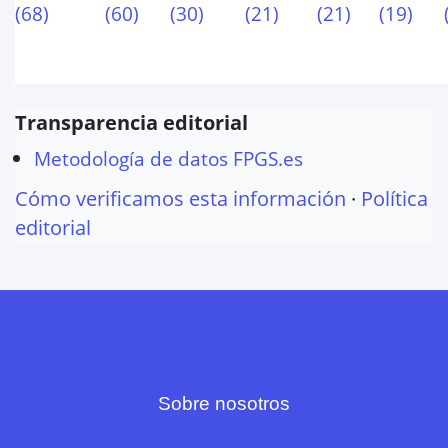
(
68
)
(
60
)
(
30
)
(
21
)
(
21
)
(
19
)
Transparencia editorial
Metodología de datos FPGS.es
Cómo verificamos esta información
·
Política
editorial
Sobre nosotros