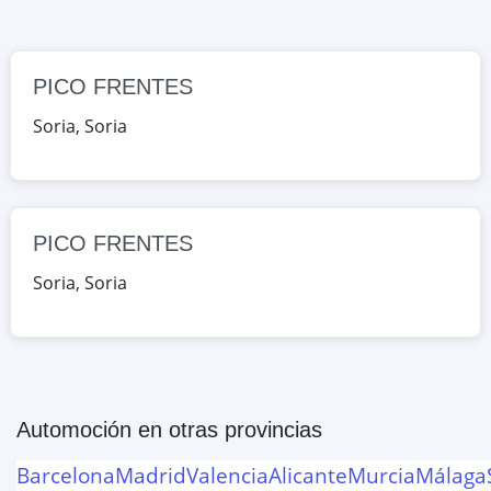
Google Maps
OpenStreetMap
PICO FRENTES
Soria
,
Soria
PICO FRENTES
Soria
,
Soria
Automoción
en otras provincias
Barcelona
Madrid
Valencia
Alicante
Murcia
Málaga