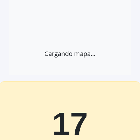
Cargando mapa…
17
Abrir provincia en Google Maps
Ver 