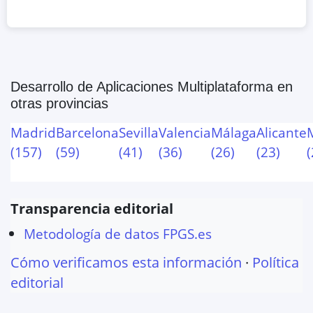
Desarrollo de Aplicaciones Multiplataforma
en
otras provincias
Madrid
Barcelona
Sevilla
Valencia
Málaga
Alicante
(
157
)
(
59
)
(
41
)
(
36
)
(
26
)
(
23
)
(
Transparencia editorial
Metodología de datos FPGS.es
Cómo verificamos esta información
·
Política
editorial