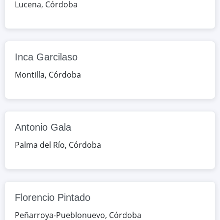
Lucena
,
Córdoba
Google Maps
OpenStreetMap
Antonio Gala
de la Paz, s/n, Palma del Río,
Inca Garcilaso
Córdoba, España
Montilla
,
Córdoba
Google Maps
OpenStreetMap
Florencio Pintado
Antonio Gala
Romero Robledo, 17, Peñarroya-
Pueblonuevo, Córdoba, España
Palma del Río
,
Córdoba
Google Maps
OpenStreetMap
Florencio Pintado
Peñarroya-Pueblonuevo
,
Córdoba