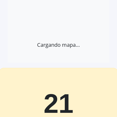
Cargando mapa…
21
Abrir provincia en Google Maps
Ver 