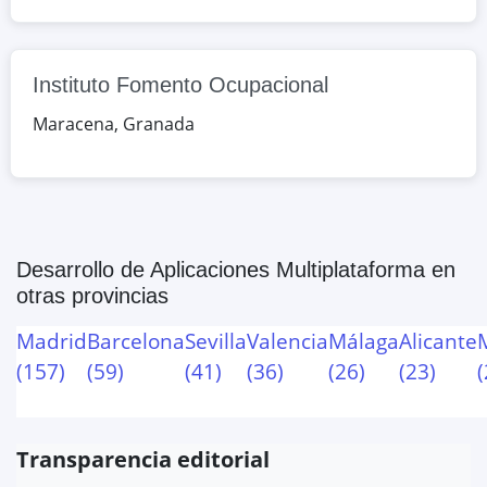
Joaquín Blume, 2 Local 1, Maracena,
Granada, España
Instituto Fomento Ocupacional
Google Maps
OpenStreetMap
Maracena
,
Granada
Desarrollo de Aplicaciones Multiplataforma
en
otras provincias
Madrid
Barcelona
Sevilla
Valencia
Málaga
Alicante
(
157
)
(
59
)
(
41
)
(
36
)
(
26
)
(
23
)
(
Transparencia editorial