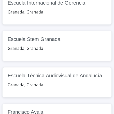
Escuela Internacional de Gerencia
Granada, España
Granada
,
Granada
Google Maps
OpenStreetMap
Escuela Técnica Audiovisual de
Andalucía
Escuela Stem Granada
San Antón, 73, Granada, Granada,
Granada
,
Granada
España
Google Maps
OpenStreetMap
Francisco Ayala
Escuela Técnica Audiovisual de Andalucía
Francisco Ayala, s/n, Granada,
Granada
,
Granada
Granada, España
Google Maps
OpenStreetMap
Galilea Centro de Formación
Francisco Ayala