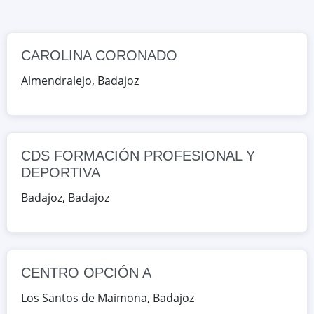
Badajoz, España
Google Maps
OpenStreetMap
CAROLINA CORONADO
CENTRO OPCIÓN A
Almendralejo
,
Badajoz
C/ MONTE N.º 5, Los Santos de
Maimona, Badajoz, España
Google Maps
OpenStreetMap
CDS FORMACIÓN PROFESIONAL Y
DEPORTIVA
CENTRO AUTORIZADO
FORMDEPOR
Badajoz
,
Badajoz
C/ EBANISTAS 2-4, Mérida, Badajoz,
España
CENTRO OPCIÓN A
Google Maps
OpenStreetMap
Los Santos de Maimona
,
Badajoz