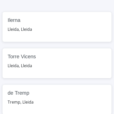
Google Maps
OpenStreetMap
Ilerna
de Tremp
c. Bisbe Iglesias, 5, Tremp, Lleida,
Lleida
,
Lleida
España
Google Maps
OpenStreetMap
Torre Vicens
Lleida
,
Lleida
de Tremp
Tremp
,
Lleida