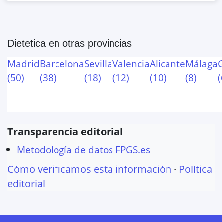
Dietetica
en otras provincias
Madrid
Barcelona
Sevilla
Valencia
Alicante
Málaga
(
50
)
(
38
)
(
18
)
(
12
)
(
10
)
(
8
)
(
Transparencia editorial
Metodología de datos FPGS.es
Cómo verificamos esta información
·
Política
editorial