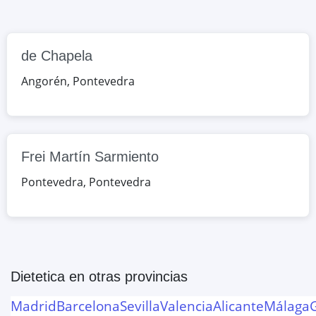
Google Maps
OpenStreetMap
de Chapela
Angorén
,
Pontevedra
Frei Martín Sarmiento
Pontevedra
,
Pontevedra
Dietetica
en otras provincias
Madrid
Barcelona
Sevilla
Valencia
Alicante
Málaga