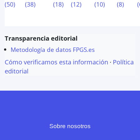
(
50
)
(
38
)
(
18
)
(
12
)
(
10
)
(
8
)
(
Transparencia editorial
Metodología de datos FPGS.es
Cómo verificamos esta información
·
Política
editorial
Sobre nosotros