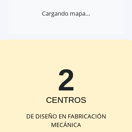
Cargando mapa…
2
Abrir provincia en Google Maps
Ver 
EGIBIDE
CENTRO
S
Francia 32, Vitoria-Gasteiz, Araba,
España
DE
DISEÑO EN FABRICACIÓN
MECÁNICA
Google Maps
OpenStreetMap