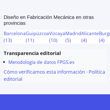
Diseño en Fabricación Mecánica
en otras
provincias
Barcelona
Guipúzcoa
Vizcaya
Madrid
Alicante
Burg
(
13
)
(
11
)
(
10
)
(
5
)
(
4
)
(
4
)
Transparencia editorial
Metodología de datos FPGS.es
Cómo verificamos esta información
·
Política
editorial