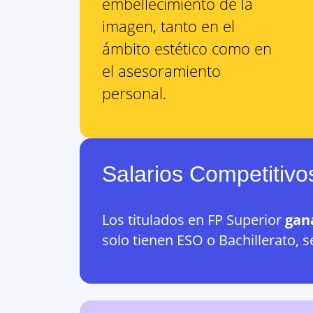
embellecimiento de la
imagen, tanto en el
ámbito estético como en
el asesoramiento
personal.
Salarios Competitivo
Los titulados en FP Superior
gan
solo tienen ESO o Bachillerato, s