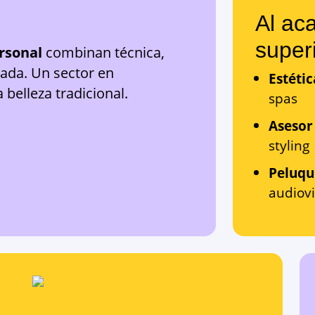
Al ac
superi
rsonal
combinan técnica,
zada. Un sector en
Estétic
 belleza tradicional.
spas
Asesor
styling
Peluqu
audiov