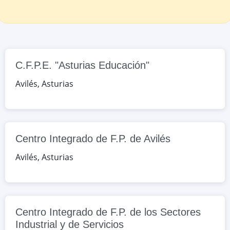
España
Google Maps
OpenStreetMap
Centro Integrado de F.P. de los
Sectores Industrial y de Servicios
C.F.P.E. "Asturias Educación"
Luis Moya, Nº 335, Cimavilla,
Avilés
,
Asturias
Asturias, España
Google Maps
OpenStreetMap
Centro Integrado de F.P. de Avilés
I.E.S. "Mata Jove"
Avilés
Plaza del Club Patín Gijón Solimar, nº
,
Asturias
1, Gijón/Xixón, Asturias, España
Google Maps
OpenStreetMap
Centro Integrado de F.P. de los Sectores
I.E.S. "Número 1"
Industrial y de Servicios