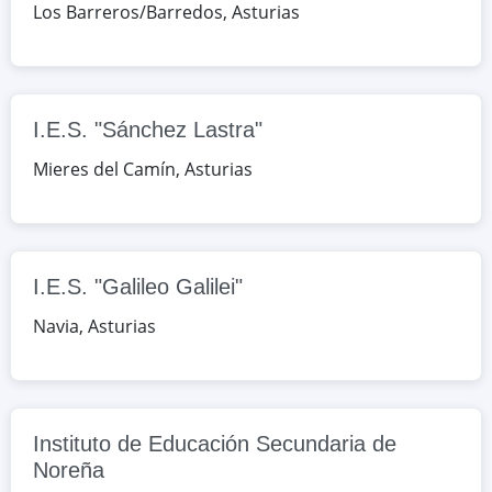
Los Barreros/Barredos
,
Asturias
Avda. de Pardo, s/n, Navia, Asturias,
España
Google Maps
OpenStreetMap
I.E.S. "Sánchez Lastra"
Instituto de Educación Secundaria de
Mieres del Camín
,
Asturias
Noreña
Los Riegos, s/n, Noreña, Asturias,
España
I.E.S. "Galileo Galilei"
Google Maps
OpenStreetMap
Navia
,
Asturias
C.F.P.E. "Escuela Alta Gestión
Empresarial"
C/ Ildefonso Sánchez del Río, 5-bajo,
Instituto de Educación Secundaria de
Oviedo, Asturias, España
Noreña