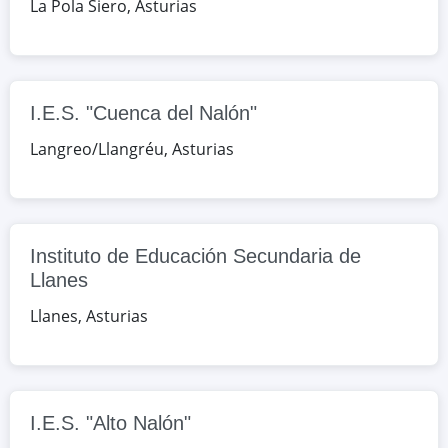
La Pola Siero
,
Asturias
Celso Amieva, s/n, Llanes, Asturias,
España
Google Maps
OpenStreetMap
I.E.S. "Cuenca del Nalón"
I.E.S. "Alto Nalón"
Langreo/Llangréu
,
Asturias
La Sota, s/n, Los Barreros/Barredos,
Asturias, España
Instituto de Educación Secundaria de
Google Maps
OpenStreetMap
Llanes
I.E.S. "Sánchez Lastra"
Llanes
,
Asturias
Reinerio García, s/n, Mieres del
Camín, Asturias, España
Google Maps
OpenStreetMap
I.E.S. "Alto Nalón"
I.E.S. "Galileo Galilei"