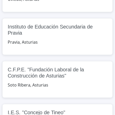
Google Maps
OpenStreetMap
C.F.P.E. "Fundación Laboral de la
Construcción de Asturias"
Instituto de Educación Secundaria de
Alto del Caleyu, 2, Soto Ribera,
Pravia
Asturias, España
Pravia
,
Asturias
Google Maps
OpenStreetMap
I.E.S. "Concejo de Tineo"
C.F.P.E. "Fundación Laboral de la
Fernández Negrete, 2, Tineo,
Construcción de Asturias"
Asturias, España
Soto Ribera
,
Asturias
Google Maps
OpenStreetMap
I.E.S. "Concejo de Tineo"