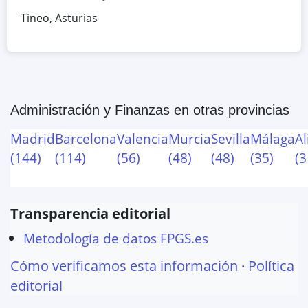
Tineo
,
Asturias
Administración y Finanzas
en otras provincias
Madrid
Barcelona
Valencia
Murcia
Sevilla
Málaga
Al
(
144
)
(
114
)
(
56
)
(
48
)
(
48
)
(
35
)
(
3
Transparencia editorial
Metodología de datos FPGS.es
Cómo verificamos esta información
·
Política
editorial