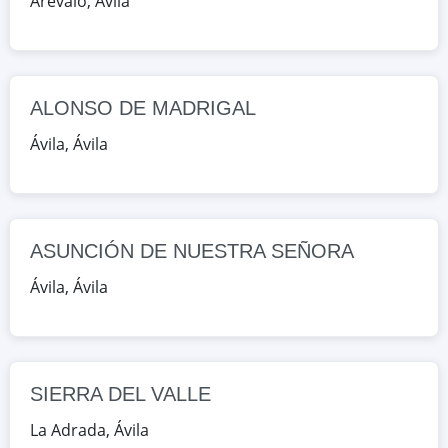
Arévalo
,
Ávila
CALLE LESQUINAS 2 Y PLAZA
TENIENTE ARÉVALO 2, Ávila, Ávila,
España
ALONSO DE MADRIGAL
Google Maps
OpenStreetMap
Ávila
,
Ávila
SIERRA DEL VALLE
AV. DR. MARTIN LAZARO S/N, La
Adrada, Ávila, España
ASUNCIÓN DE NUESTRA SEÑORA
Google Maps
OpenStreetMap
Ávila
,
Ávila
SIERRA DEL VALLE
La Adrada
,
Ávila