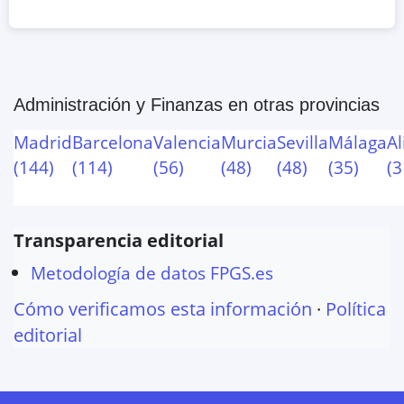
Administración y Finanzas
en otras provincias
Madrid
Barcelona
Valencia
Murcia
Sevilla
Málaga
Al
(
144
)
(
114
)
(
56
)
(
48
)
(
48
)
(
35
)
(
3
Transparencia editorial
Metodología de datos FPGS.es
Cómo verificamos esta información
·
Política
editorial