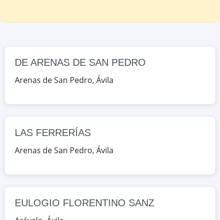
AV. LOURDES 2, Arenas de San
Pedro, Ávila, España
Google Maps
OpenStreetMap
DE ARENAS DE SAN PEDRO
EULOGIO FLORENTINO SANZ
AVDA. DE EMILIO ROMERO, 22,
Arenas de San Pedro
,
Ávila
Arévalo, Ávila, España
Google Maps
OpenStreetMap
LAS FERRERÍAS
ALONSO DE MADRIGAL
Arenas de San Pedro
,
Ávila
C/ JUAN GRANDE, 1, Ávila, Ávila,
España
Google Maps
OpenStreetMap
EULOGIO FLORENTINO SANZ
ASUNCIÓN DE NUESTRA SEÑORA