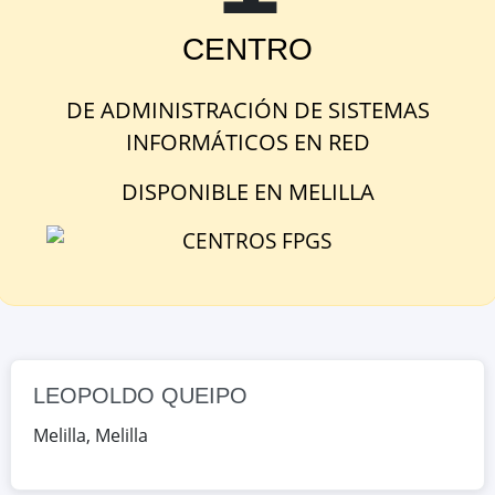
LEOPOLDO QUEIPO
CENTRO
PZA.DE PRIMERO DE MAYO 2,
Melilla, Melilla, España
DE
ADMINISTRACIÓN DE SISTEMAS
INFORMÁTICOS EN RED
Google Maps
OpenStreetMap
DISPONIBLE
EN
MELILLA
LEOPOLDO QUEIPO
Melilla
,
Melilla