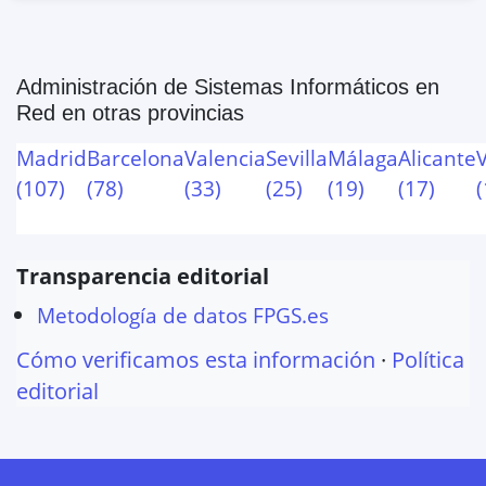
Administración de Sistemas Informáticos en
Red
en otras provincias
Madrid
Barcelona
Valencia
Sevilla
Málaga
Alicante
(
107
)
(
78
)
(
33
)
(
25
)
(
19
)
(
17
)
(
Transparencia editorial
Metodología de datos FPGS.es
Cómo verificamos esta información
·
Política
editorial