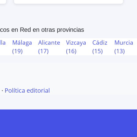
Navarra, España
Map
icos en Red
en otras provincias
avarra, España
lla
Málaga
Alicante
Vizcaya
Cádiz
Murcia
(
19
)
(
17
)
(
16
)
(
15
)
(
13
)
Map
·
Política editorial