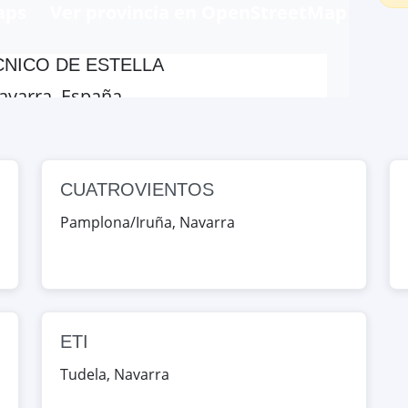
aps
Ver provincia en OpenStreetMap
NICO DE ESTELLA
Navarra, España
Map
CUATROVIENTOS
Iruña, Navarra, España
Pamplona/Iruña
,
Navarra
Map
, Navarra, España
ETI
Map
Tudela
,
Navarra