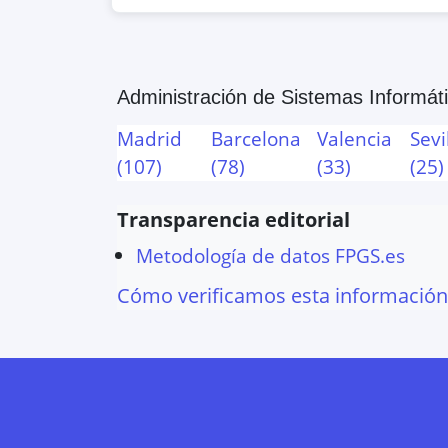
AVDA. DE TUDELA, 30, Tafalla, 
Google Maps
OpenStreet
Administración de Sistemas Informát
ETI
AVDA. TARAZONA, 25, Tudela, N
Madrid
Barcelona
Valencia
Sevi
(
107
)
(
78
)
(
33
)
(
25
)
Google Maps
OpenStreet
Transparencia editorial
Metodología de datos FPGS.es
Cómo verificamos esta información