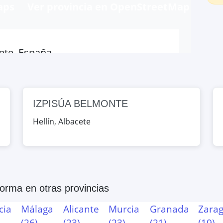
aps
Ver provincia en OpenStreetMap
cete, España
Map
IZPISÚA BELMONTE
llín, Albacete, España
Hellín
,
Albacete
Map
larrobledo, Albacete, España
aforma
en otras provincias
Map
cia
Málaga
Alicante
Murcia
Granada
Zara
(
26
)
(
23
)
(
23
)
(
21
)
(
19
)