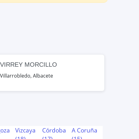
VIRREY MORCILLO
Villarrobledo
,
Albacete
goza
Vizcaya
Córdoba
A Coruña
(
18
)
(
17
)
(
15
)