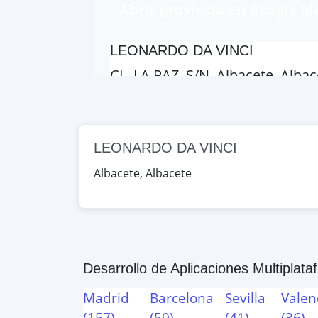
Abrir provincia en Google M
LEONARDO DA VINCI
CL. LA PAZ, S/N, Albacete, Alba
Google Maps
OpenStreet
IZPISÚA BELMONTE
LEONARDO DA VINCI
AV. DE LA CONSTITUCIÓN, 29, He
Albacete
,
Albacete
Google Maps
OpenStreet
VIRREY MORCILLO
AV. MENENDEZ PELAYO, S/N, Vil
Desarrollo de Aplicaciones Multiplat
Google Maps
OpenStreet
Madrid
Barcelona
Sevilla
Valen
(
157
)
(
59
)
(
41
)
(
36
)