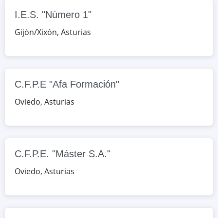
Google Maps
OpenStreetMap
I.E.S. "Número 1"
C.F.P.E. "Máster S.A."
Gijón/Xixón
,
Asturias
Ed. Trébol- La Corredoria, nº 55, bajo,
Oviedo, Asturias, España
Google Maps
OpenStreetMap
C.F.P.E "Afa Formación"
C.F.P.E. "San Jorge Formación"
Oviedo
,
Asturias
Victor Saenz 5, Bajo, Oviedo,
Asturias, España
Google Maps
OpenStreetMap
C.F.P.E. "Máster S.A."
I.E.S. "Doctor Fleming"
Oviedo
,
Asturias
Doctor Fleming, 7, Oviedo, Asturias,
España