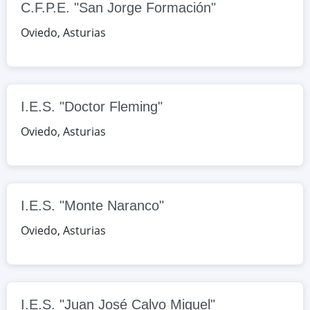
C.F.P.E. "San Jorge Formación"
Google Maps
OpenStreetMap
Oviedo
,
Asturias
I.E.S. "Monte Naranco"
Pedro Caravia, 9, Oviedo, Asturias,
España
I.E.S. "Doctor Fleming"
Google Maps
OpenStreetMap
Oviedo
,
Asturias
I.E.S. "Juan José Calvo Miguel"
Avda. de la Constitución, 1,
Sotrondio, Asturias, España
I.E.S. "Monte Naranco"
Google Maps
OpenStreetMap
Oviedo
,
Asturias
I.E.S. "Juan José Calvo Miguel"