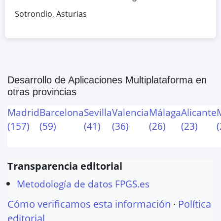
Sotrondio
,
Asturias
Desarrollo de Aplicaciones Multiplataforma
en
otras provincias
Madrid
Barcelona
Sevilla
Valencia
Málaga
Alicante
(
157
)
(
59
)
(
41
)
(
36
)
(
26
)
(
23
)
(
Transparencia editorial
Metodología de datos FPGS.es
Cómo verificamos esta información
·
Política
editorial