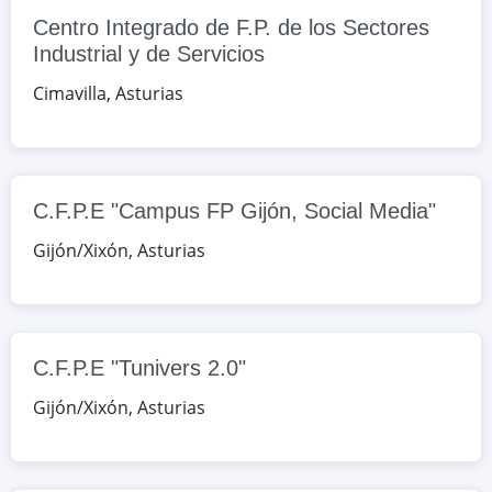
Google Maps
OpenStreetMap
Centro Integrado de F.P. de los Sectores
Industrial y de Servicios
C.F.P.E "Tunivers 2.0"
Cimavilla
Donoso Cortés, 3, Gijón/Xixón,
,
Asturias
Asturias, España
Google Maps
OpenStreetMap
C.F.P.E "Campus FP Gijón, Social Media"
I.E.S. "Número 1"
Gijón/Xixón
,
Asturias
Puerto de Vegarada, s/n,
Gijón/Xixón, Asturias, España
Google Maps
OpenStreetMap
C.F.P.E "Tunivers 2.0"
C.F.P.E "Afa Formación"
Gijón/Xixón
,
Asturias
Fuente de la plata, 103, bajo, Oviedo,
Asturias, España