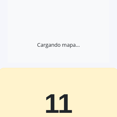
Cargando mapa…
11
Abrir provincia en Google Maps
Ver 