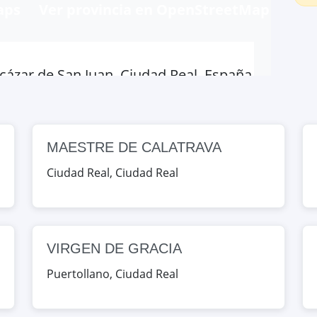
aps
Ver provincia en OpenStreetMap
cázar de San Juan, Ciudad Real, España
Map
MAESTRE DE CALATRAVA
ad Real, Ciudad Real, España
Ciudad Real
,
Ciudad Real
Map
dad Real, España
VIRGEN DE GRACIA
Puertollano
,
Ciudad Real
Map