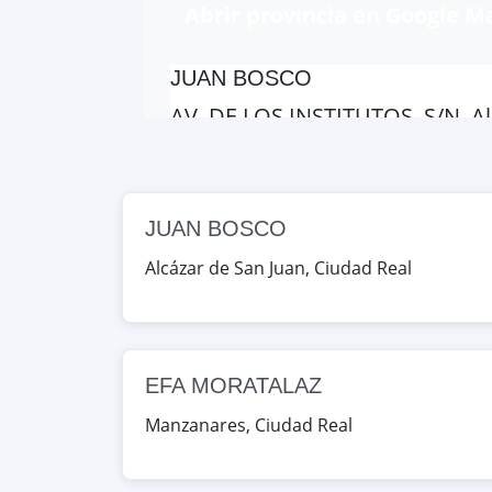
Abrir provincia en Google M
JUAN BOSCO
AV. DE LOS INSTITUTOS, S/N, Al
Google Maps
OpenStreet
MAESTRE DE CALATRAVA
JUAN BOSCO
PS. DE LA UNIVERSIDAD, 1, Ciud
Alcázar de San Juan
,
Ciudad Real
Google Maps
OpenStreet
JUAN D'OPAZO
CL. CALATRAVA, 7, Daimiel, Ciu
EFA MORATALAZ
Manzanares
,
Ciudad Real
Google Maps
OpenStreet
EFA MORATALAZ