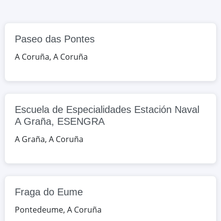
Graña, A Coruña, España
Google Maps
OpenStreetMap
Paseo das Pontes
Fraga do Eume
A Coruña
,
A Coruña
RU/Ricardo Sanchez 3, Pontedeume,
A Coruña, España
Google Maps
OpenStreetMap
Escuela de Especialidades Estación Naval
A Graña, ESENGRA
Compostela
A Graña
,
A Coruña
99/Lamas de Abade s/n, Santiago de
Compostela, A Coruña, España
Google Maps
OpenStreetMap
Fraga do Eume
Pontedeume
,
A Coruña