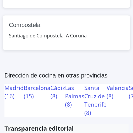
Compostela
Santiago de Compostela
,
A Coruña
Dirección de cocina
en otras provincias
Madrid
Barcelona
Cádiz
Las
Santa
Valencia
S
(
16
)
(
15
)
(
8
)
Palmas
Cruz de
(
8
)
(
(
8
)
Tenerife
(
8
)
Transparencia editorial