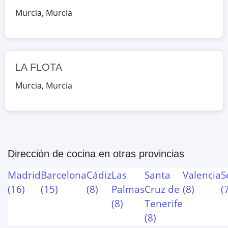
Murcia
,
Murcia
LA FLOTA
Murcia
,
Murcia
Dirección de cocina
en otras provincias
Madrid
Barcelona
Cádiz
Las
Santa
Valencia
S
(
16
)
(
15
)
(
8
)
Palmas
Cruz de
(
8
)
(
(
8
)
Tenerife
(
8
)