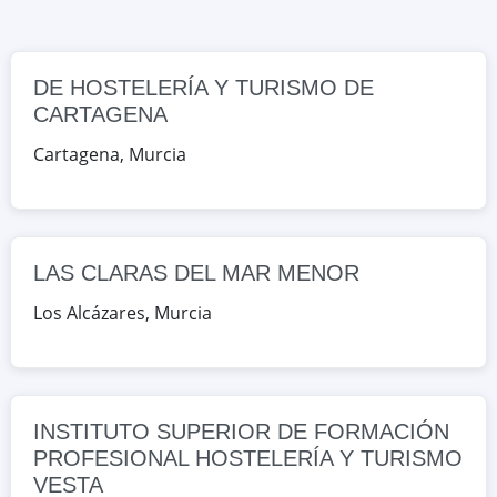
Los Alcázares, Murcia, España
Google Maps
OpenStreetMap
DE HOSTELERÍA Y TURISMO DE
CARTAGENA
INSTITUTO SUPERIOR DE
FORMACIÓN PROFESIONAL
Cartagena
,
Murcia
HOSTELERÍA Y TURISMO VESTA
Carretera Santa Catalina km 0,6,
Murcia, Murcia, España
LAS CLARAS DEL MAR MENOR
Google Maps
OpenStreetMap
Los Alcázares
,
Murcia
LA FLOTA
PASEO CIENTIFICO GABRIEL
CISCAR,S/N, Murcia, Murcia, España
INSTITUTO SUPERIOR DE FORMACIÓN
PROFESIONAL HOSTELERÍA Y TURISMO
Google Maps
OpenStreetMap
VESTA