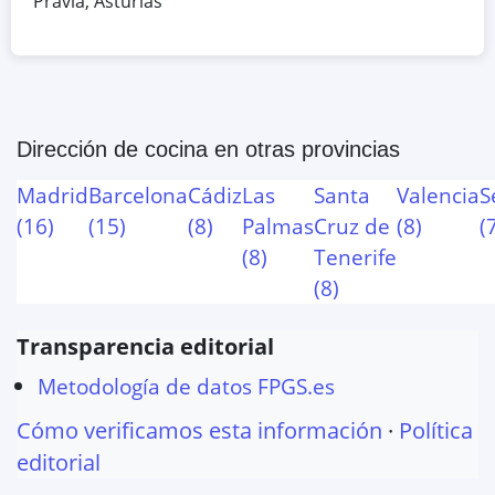
Pravia
,
Asturias
Dirección de cocina
en otras provincias
Madrid
Barcelona
Cádiz
Las
Santa
Valencia
S
(
16
)
(
15
)
(
8
)
Palmas
Cruz de
(
8
)
(
(
8
)
Tenerife
(
8
)
Transparencia editorial
Metodología de datos FPGS.es
Cómo verificamos esta información
·
Política
editorial