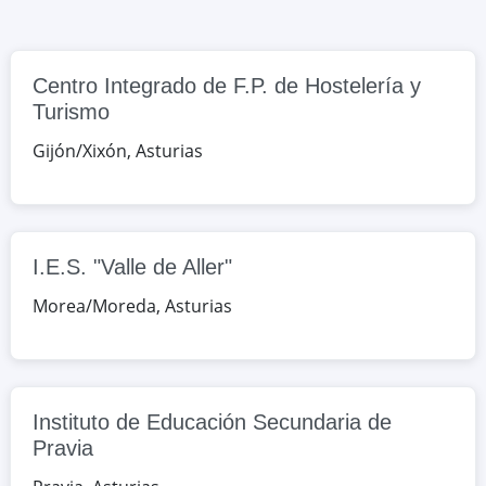
Asturias, España
Google Maps
OpenStreetMap
Centro Integrado de F.P. de Hostelería y
Turismo
Instituto de Educación Secundaria de
Pravia
Gijón/Xixón
,
Asturias
Martínez de Tena, s/n, Pravia,
Asturias, España
Google Maps
OpenStreetMap
I.E.S. "Valle de Aller"
Morea/Moreda
,
Asturias
Instituto de Educación Secundaria de
Pravia