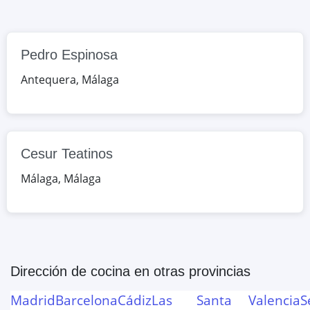
Google Maps
OpenStreetMap
Pedro Espinosa
Antequera
,
Málaga
Cesur Teatinos
Málaga
,
Málaga
Dirección de cocina
en otras provincias
Madrid
Barcelona
Cádiz
Las
Santa
Valencia
S