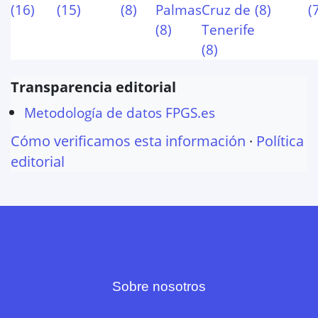
(
16
)
(
15
)
(
8
)
Palmas
Cruz de
(
8
)
(
(
8
)
Tenerife
(
8
)
Transparencia editorial
Metodología de datos FPGS.es
Cómo verificamos esta información
·
Política
editorial
Sobre nosotros