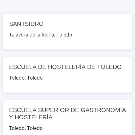
Toledo, Toledo, España
Google Maps
OpenStreetMap
SAN ISIDRO
ESCUELA SUPERIOR DE
Talavera de la Reina
,
Toledo
GASTRONOMÍA Y HOSTELERÍA
CL. RÍO CABRIEL, S/N, Toledo,
Toledo, España
ESCUELA DE HOSTELERÍA DE TOLEDO
Google Maps
OpenStreetMap
Toledo
,
Toledo
UNIVERSIDAD LABORAL
AV. EUROPA, 28, Toledo, Toledo,
España
ESCUELA SUPERIOR DE GASTRONOMÍA
Y HOSTELERÍA
Google Maps
OpenStreetMap
Toledo
,
Toledo