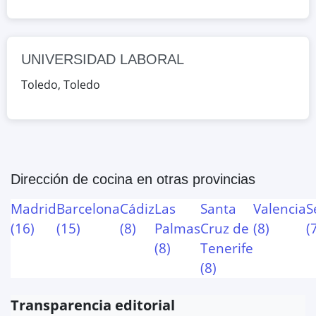
UNIVERSIDAD LABORAL
Toledo
,
Toledo
Dirección de cocina
en otras provincias
Madrid
Barcelona
Cádiz
Las
Santa
Valencia
S
(
16
)
(
15
)
(
8
)
Palmas
Cruz de
(
8
)
(
(
8
)
Tenerife
(
8
)
Transparencia editorial