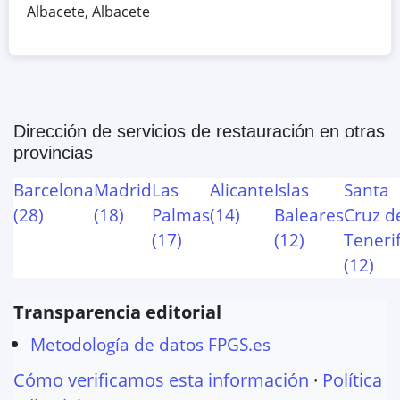
Albacete
,
Albacete
Dirección de servicios de restauración
en otras
provincias
Barcelona
Madrid
Las
Alicante
Islas
Santa
(
28
)
(
18
)
Palmas
(
14
)
Baleares
Cruz d
(
17
)
(
12
)
Teneri
(
12
)
Transparencia editorial
Metodología de datos FPGS.es
Cómo verificamos esta información
·
Política