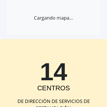
Cargando mapa…
14
Abrir provincia en Google Maps
Ver 
BATOI
CENTRO
S
CL SOCIETAT UNIÓ MUSICAL 8,
Alcoy/Alcoi, Alicante, España
DE
DIRECCIÓN DE SERVICIOS DE