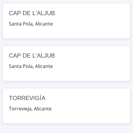
Google Maps
OpenStreetMap
CAP DE L'ALJUB
TORREVIGÍA
Santa Pola
,
Alicante
CL EFRÉN GUTIÉRREZ MATEO (APDO.
730) S/N, Torrevieja, Alicante, España
CAP DE L'ALJUB
Google Maps
OpenStreetMap
Santa Pola
,
Alicante
TORREVIGÍA
Torrevieja
,
Alicante