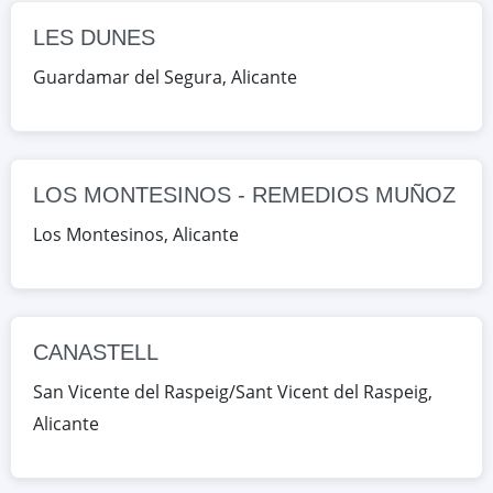
Google Maps
OpenStreetMap
LES DUNES
CANASTELL
Guardamar del Segura
,
Alicante
CL MONOVAR 5, San Vicente del
Raspeig/Sant Vicent del Raspeig,
Alicante, España
LOS MONTESINOS - REMEDIOS MUÑOZ
Google Maps
OpenStreetMap
Los Montesinos
,
Alicante
CAP DE L'ALJUB
CL DEL MAR S/N, Santa Pola,
Alicante, España
CANASTELL
Google Maps
OpenStreetMap
San Vicente del Raspeig/Sant Vicent del Raspeig
,
CAP DE L'ALJUB
Alicante
CL DEL MAR S/N, Santa Pola,
Alicante, España