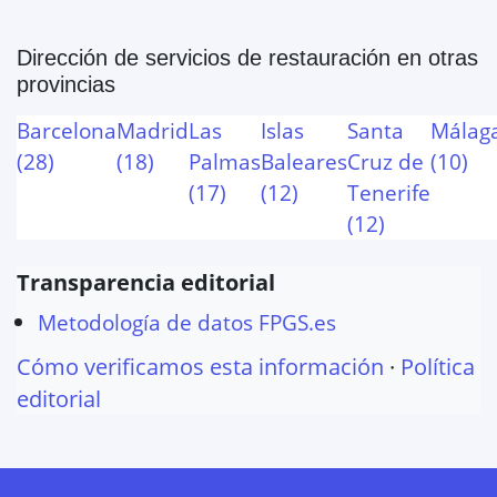
Dirección de servicios de restauración
en otras
provincias
Barcelona
Madrid
Las
Islas
Santa
Málag
(
28
)
(
18
)
Palmas
Baleares
Cruz de
(
10
)
(
17
)
(
12
)
Tenerife
(
12
)
Transparencia editorial
Metodología de datos FPGS.es
Cómo verificamos esta información
·
Política
editorial