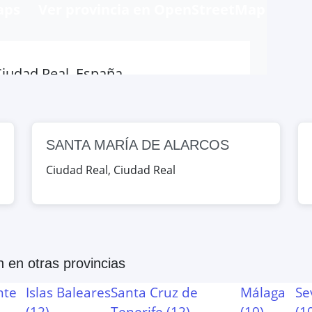
aps
Ver provincia en OpenStreetMap
Ciudad Real, España
Map
SANTA MARÍA DE ALARCOS
Ciudad Real, España
Ciudad Real
,
Ciudad Real
Map
Valdepeñas, Ciudad Real, España
n
en otras provincias
Map
nte
Islas Baleares
Santa Cruz de
Málaga
Se
(
12
)
Tenerife
(
12
)
(
10
)
(
1