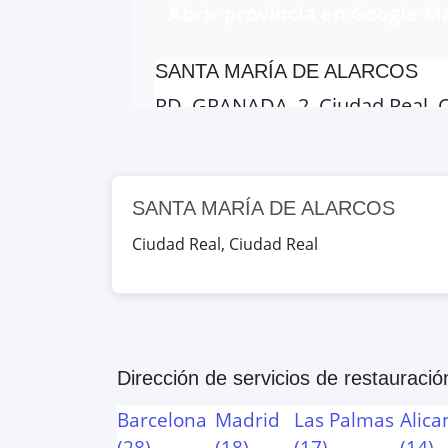
Abrir provincia en Google M
SANTA MARÍA DE ALARCOS
RD. GRANADA, 2, Ciudad Real, 
Google Maps
OpenStreet
SANTA MARÍA DE ALARCOS
SANTA MARÍA DE ALARCOS
RD. GRANADA, 2, Ciudad Real, 
Ciudad Real
,
Ciudad Real
Google Maps
OpenStreet
GREGORIO PRIETO
AV. DE LOS ESTUDIANTES, S/N, 
Dirección de servicios de restauració
Google Maps
OpenStreet
Barcelona
Madrid
Las Palmas
Alica
(
28
)
(
18
)
(
17
)
(
14
)