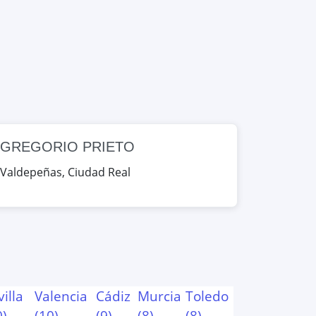
GREGORIO PRIETO
Valdepeñas
,
Ciudad Real
villa
Valencia
Cádiz
Murcia
Toledo
0
)
(
10
)
(
9
)
(
8
)
(
8
)