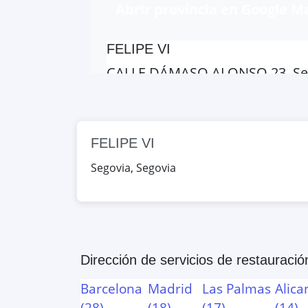
Abrir provincia en Google M
FELIPE VI
CALLE DÁMASO ALONSO 23, Sego
Google Maps
OpenStreet
FELIPE VI
FELIPE VI
CALLE DÁMASO ALONSO 23, Sego
Segovia
,
Segovia
Google Maps
OpenStreet
Dirección de servicios de restauració
Barcelona
Madrid
Las Palmas
Alica
(
28
)
(
18
)
(
17
)
(
14
)