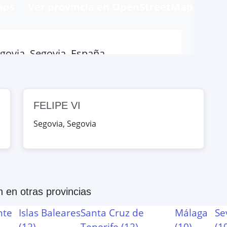
aps
Ver provincia en OpenStreetMap
via, Segovia, España
Map
FELIPE VI
via, Segovia, España
Segovia
,
Segovia
Map
n
en otras provincias
nte
Islas Baleares
Santa Cruz de
Málaga
Se
(
12
)
Tenerife
(
12
)
(
10
)
(
1