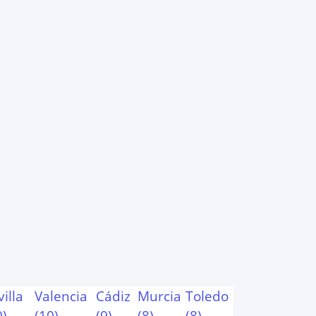
villa
Valencia
Cádiz
Murcia
Toledo
0
)
(
10
)
(
9
)
(
8
)
(
8
)