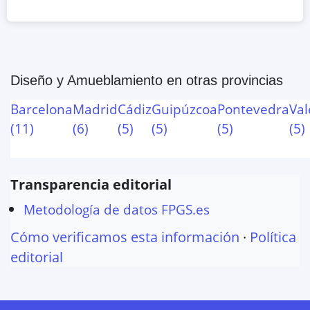
Diseño y Amueblamiento
en otras provincias
Barcelona
Madrid
Cádiz
Guipúzcoa
Pontevedra
Val
(
11
)
(
6
)
(
5
)
(
5
)
(
5
)
(
5
)
Transparencia editorial
Metodología de datos FPGS.es
Cómo verificamos esta información
·
Política
editorial