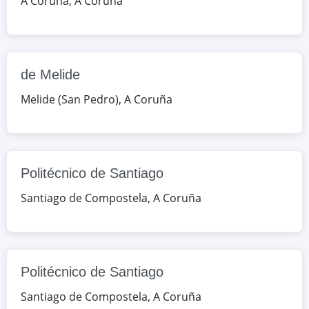
A Coruña
,
A Coruña
RU/Rosalia de Castro 133, Santiago
de Compostela, A Coruña, España
Google Maps
OpenStreetMap
de Melide
Politécnico de Santiago
Melide (San Pedro)
,
A Coruña
RU/Rosalia de Castro 133, Santiago
de Compostela, A Coruña, España
Google Maps
OpenStreetMap
Politécnico de Santiago
Santiago de Compostela
,
A Coruña
Politécnico de Santiago
Santiago de Compostela
,
A Coruña