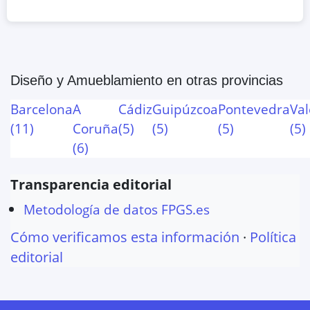
Diseño y Amueblamiento
en otras provincias
Barcelona
A
Cádiz
Guipúzcoa
Pontevedra
Val
(
11
)
Coruña
(
5
)
(
5
)
(
5
)
(
5
)
(
6
)
Transparencia editorial
Metodología de datos FPGS.es
Cómo verificamos esta información
·
Política
editorial