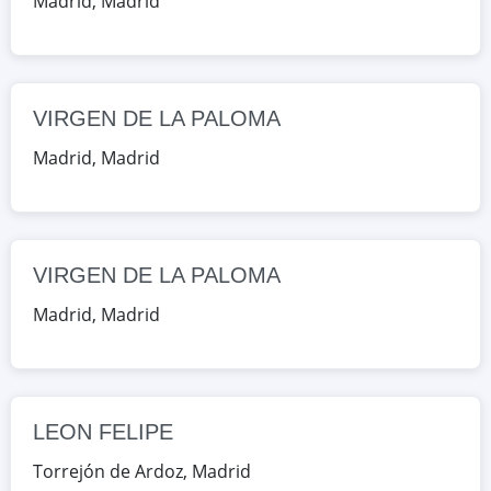
Madrid
,
Madrid
CALLE de Francos Rodríguez 106,
Madrid, Madrid, España
Google Maps
OpenStreetMap
VIRGEN DE LA PALOMA
LEON FELIPE
Madrid
,
Madrid
CALLE San Fernando s/n, Torrejón de
Ardoz, Madrid, España
Google Maps
OpenStreetMap
VIRGEN DE LA PALOMA
Madrid
,
Madrid
LEON FELIPE
Torrejón de Ardoz
,
Madrid