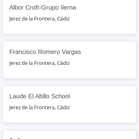
Santiago de Chile, s/n, Jerez de la
Albor Croft-Grupo Ilerna
Frontera, Cádiz, España
Jerez de la Frontera
,
Cádiz
Google Maps
OpenStreetMap
Doñana
de Huelva, s/n, Sanlúcar de
Francisco Romero Vargas
Barrameda, Cádiz, España
Jerez de la Frontera
,
Cádiz
Google Maps
OpenStreetMap
José Cabrera
Chipiona, s/n, Trebujena, Cádiz,
Laude El Altillo School
España
Jerez de la Frontera
,
Cádiz
Google Maps
OpenStreetMap
Ntra. Sra. de los Remedios