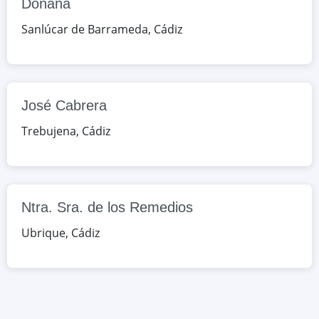
Herrera Oria, s/n, Ubrique, Cádiz,
Doñana
España
Sanlúcar de Barrameda
,
Cádiz
Google Maps
OpenStreetMap
José Cabrera
Trebujena
,
Cádiz
Ntra. Sra. de los Remedios
Ubrique
,
Cádiz