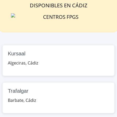
DISPONIBLE
S
EN
CÁDIZ
Trafalgar
Madrid, 4, Barbate, Cádiz, España
Google Maps
OpenStreetMap
Fernando Aguilar Quignon
Conil de la Frontera, 3, Cádiz, Cádiz,
Kursaal
España
Algeciras
,
Cádiz
Google Maps
OpenStreetMap
Rafael Alberti
Amiel, s/n, Cádiz, Cádiz, España
Trafalgar
Google Maps
OpenStreetMap
Barbate
,
Cádiz
Mar de Cádiz