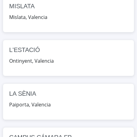
Valencia, España
MISLATA
Mislata
,
Valencia
Google Maps
OpenStreetMap
LA SÈNIA
CL ESCULTOR JOSÉ CAPUZ 96,
L'ESTACIÓ
Paiporta, Valencia, España
Ontinyent
,
Valencia
Google Maps
OpenStreetMap
CAMPUS CÁMARA FP
AV BENJAMÍN FRANKLIN 8, Paterna,
LA SÈNIA
Valencia, España
Paiporta
,
Valencia
Google Maps
OpenStreetMap
SOLVAM
CL CERVANTES 3, Quart de Poblet,