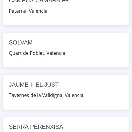
CAMPUS CÁMARA FP
Valencia, España
Paterna
,
Valencia
Google Maps
OpenStreetMap
JAUME II EL JUST
CL CAMÍ DE LA DULA 31, Tavernes
SOLVAM
de la Valldigna, Valencia, España
Quart de Poblet
,
Valencia
Google Maps
OpenStreetMap
SERRA PERENXISA
CL CORONA D'ARAGÓ 1, Torrent,
JAUME II EL JUST
Valencia, España
Tavernes de la Valldigna
,
Valencia
Google Maps
OpenStreetMap
MIGUEL BALLESTEROS VIANA
SERRA PERENXISA
AV VENTA DEL MORO 1, Utiel,