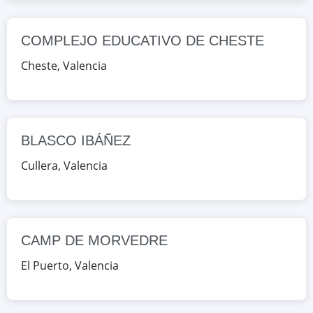
Valencia, España
COMPLEJO EDUCATIVO DE CHESTE
Google Maps
OpenStreetMap
Cheste
,
Valencia
CAMP DE MORVEDRE
CL ABOGADO FAUSTO CARUANA
S/N, El Puerto, Valencia, España
BLASCO IBÁÑEZ
Google Maps
OpenStreetMap
Cullera
,
Valencia
MARÍA ENRÍQUEZ
CL LITERATO AZORÍN 1, Gandia,
Valencia, España
CAMP DE MORVEDRE
Google Maps
OpenStreetMap
El Puerto
,
Valencia
LA VEREDA
CL ISABEL DE VILLENA 1, La Pobla de