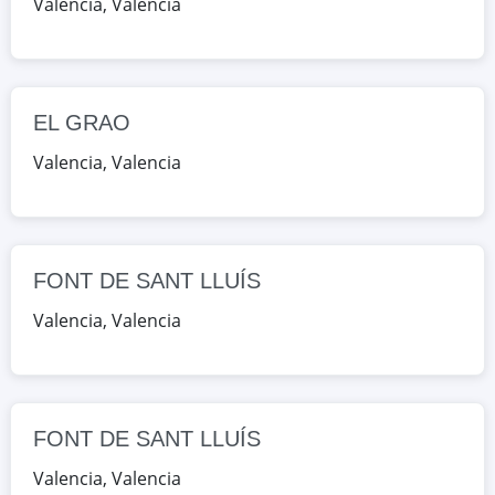
Valencia
,
Valencia
CL ESCALANTE 9, Valencia, Valencia,
España
Google Maps
OpenStreetMap
EL GRAO
FONT DE SANT LLUÍS
Valencia
,
Valencia
AV HERMANOS MARISTAS 25,
Valencia, Valencia, España
Google Maps
OpenStreetMap
FONT DE SANT LLUÍS
FONT DE SANT LLUÍS
Valencia
,
Valencia
AV HERMANOS MARISTAS 25,
Valencia, Valencia, España
Google Maps
OpenStreetMap
FONT DE SANT LLUÍS
JUAN DE GARAY
Valencia
,
Valencia