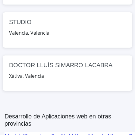
CL ALBALAT DELS TARONGERS 32,
Valencia, Valencia, España
STUDIO
Google Maps
OpenStreetMap
Valencia
,
Valencia
DOCTOR LLUÍS SIMARRO
LACABRA
AV DE LES CORTS VALENCIANES S/N,
Xàtiva, Valencia, España
DOCTOR LLUÍS SIMARRO LACABRA
Xàtiva
,
Valencia
Google Maps
OpenStreetMap
Desarrollo de Aplicaciones web
en otras
provincias