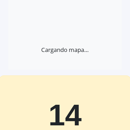
Cargando mapa…
14
Abrir provincia en Google Maps
Ver 