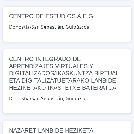
HEZIKETAKO IKASTETXE
BATERATUA
CENTRO DE ESTUDIOS A.E.G.
Ubarburu, 39 (Edificio Enertic, oficina
Donostia/San Sebastián
,
Guipúzcoa
2.6), Donostia/San Sebastián,
Guipúzcoa, España
Google Maps
OpenStreetMap
CENTRO INTEGRADO DE
APRENDIZAJES VIRTUALES Y
NAZARET LANBIDE HEZIKETA
DIGITALIZADOS/IKASKUNTZA BIRTUAL
Aldakonea 36, Donostia/San
ETA DIGITALIZATUETARAKO LANBIDE
Sebastián, Guipúzcoa, España
HEZIKETAKO IKASTETXE BATERATUA
Donostia/San Sebastián
,
Guipúzcoa
Google Maps
OpenStreetMap
SEIM
Miracruz, 10-1º, Donostia/San
Sebastián, Guipúzcoa, España
NAZARET LANBIDE HEZIKETA