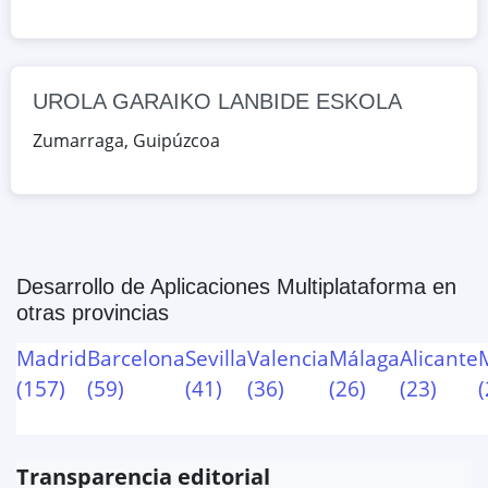
UROLA GARAIKO LANBIDE ESKOLA
Zumarraga
,
Guipúzcoa
Desarrollo de Aplicaciones Multiplataforma
en
otras provincias
Madrid
Barcelona
Sevilla
Valencia
Málaga
Alicante
(
157
)
(
59
)
(
41
)
(
36
)
(
26
)
(
23
)
(
Transparencia editorial