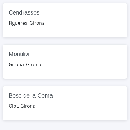
Bosc de la Coma
Cendrassos
c. Toledo, s/n, Olot, Girona, España
Figueres
,
Girona
Google Maps
OpenStreetMap
Montilivi
Girona
,
Girona
Bosc de la Coma
Olot
,
Girona