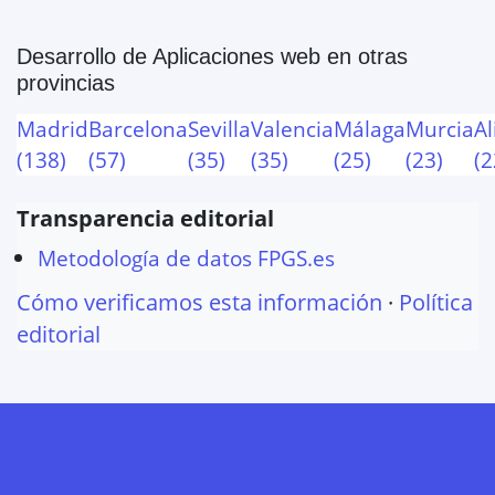
Desarrollo de Aplicaciones web
en otras
provincias
Madrid
Barcelona
Sevilla
Valencia
Málaga
Murcia
Al
(
138
)
(
57
)
(
35
)
(
35
)
(
25
)
(
23
)
(
2
Transparencia editorial
Metodología de datos FPGS.es
Cómo verificamos esta información
·
Política
editorial