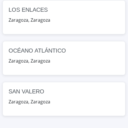
Google Maps
OpenStreetMap
LOS ENLACES
SAN VALERO
Zaragoza
,
Zaragoza
CL. VIOLETA PARRA, 9, Zaragoza,
Zaragoza, España
Google Maps
OpenStreetMap
OCÉANO ATLÁNTICO
Zaragoza
,
Zaragoza
SAN VALERO
Zaragoza
,
Zaragoza