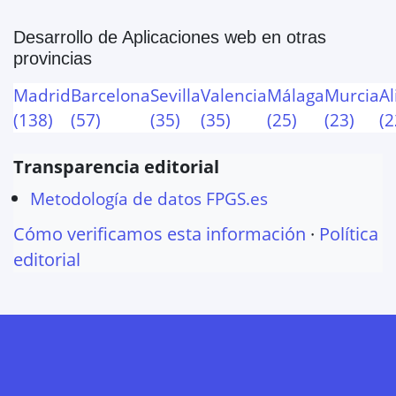
Desarrollo de Aplicaciones web
en otras
provincias
Madrid
Barcelona
Sevilla
Valencia
Málaga
Murcia
Al
(
138
)
(
57
)
(
35
)
(
35
)
(
25
)
(
23
)
(
2
Transparencia editorial
Metodología de datos FPGS.es
Cómo verificamos esta información
·
Política
editorial